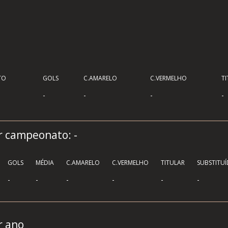
TO
GOLS
C.AMARELO
C.VERMELHO
TI
-
-
-
-
por campeonato:
-
GOLS
MÉDIA
C.AMARELO
C.VERMELHO
TITULAR
SUBSTITU
-
-
-
-
-
-
r ano