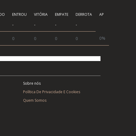
ÍDO
ENTROU
VITÓRIA
EMPATE
DERROTA
AP
-
-
-
-
0%
0
0
0
0
Sobre nós
Política De Privacidade E Cookies
Quem Somos