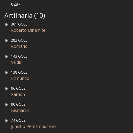
6287
Artilharia (10)
301 GOLS
Roberto Dinamite
282 GOLS
Romário
143 GOLS
Valdir
138 GOLS
Edmundo
96 GOLS
Ramón
90 GOLS
Bismarck
74 GOLS
Juninho Pernambucano