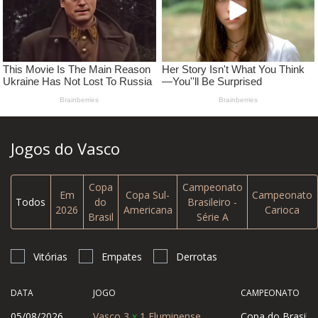
Jogos do Vasco
Copa
Campeonato
Em
Copa Sul-
Campeonato
Todos
do
Brasileiro -
2026
Americana
Carioca
Brasil
Série A
Vitórias
Empates
Derrotas
DATA
JOGO
CAMPEONATO
05/08/2026
Vasco
3
x
1
Fluminense
Copa do Brasil