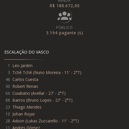
RENDA
R$ 188.672,00
PÚBLICO
3.194 pagante (s)
ESCALAÇÃO DO VASCO
1
Léo Jardim
3
Tchê Tchê
(
Nuno Moreira - 11' - 2°T
)
46
Carlos Cuesta
30
Robert Renan
66
Cuiabano
(
Avellar - 27' - 2°T
)
88
Barros
(
Bruno Lopes - 27' - 2°T
)
23
Thiago Mendes
10
Johan Rojas
28
Adson
(
Lukas Zuccarello - 11' - 2°T
)
11
Andrés Gómez