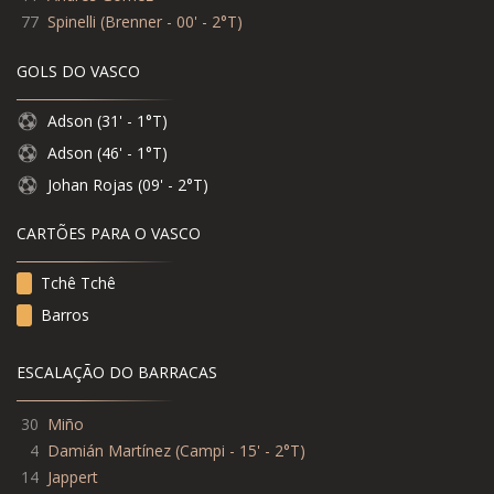
77
Spinelli
(
Brenner - 00' - 2°T
)
GOLS DO VASCO
Adson (31' - 1°T)
Adson (46' - 1°T)
Johan Rojas (09' - 2°T)
CARTÕES PARA O VASCO
Tchê Tchê
Barros
ESCALAÇÃO DO BARRACAS
30
Miño
4
Damián Martínez (Campi - 15' - 2°T)
14
Jappert