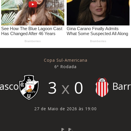
Copa Sul-Americana
6ª Rodada
3
0
asco
Barr
27 de Maio de 2026 às 19:00