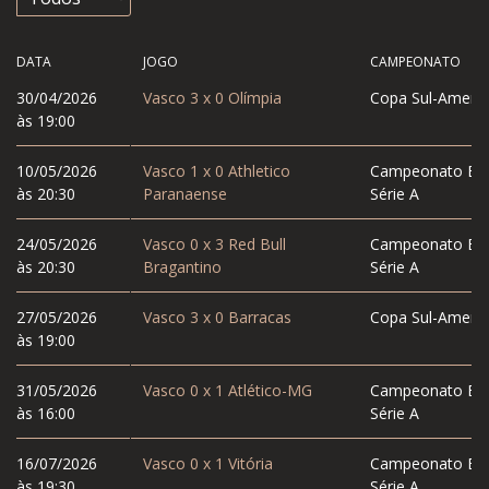
DATA
JOGO
CAMPEONATO
30/04/2026
Vasco
3
x
0
Olímpia
Copa Sul-Americ
às 19:00
10/05/2026
Vasco
1
x
0
Athletico
Campeonato Bras
às 20:30
Paranaense
Série A
24/05/2026
Vasco
0
x
3
Red Bull
Campeonato Bras
às 20:30
Bragantino
Série A
27/05/2026
Vasco
3
x
0
Barracas
Copa Sul-Americ
às 19:00
31/05/2026
Vasco
0
x
1
Atlético-MG
Campeonato Bras
às 16:00
Série A
16/07/2026
Vasco
0
x
1
Vitória
Campeonato Bras
às 19:30
Série A