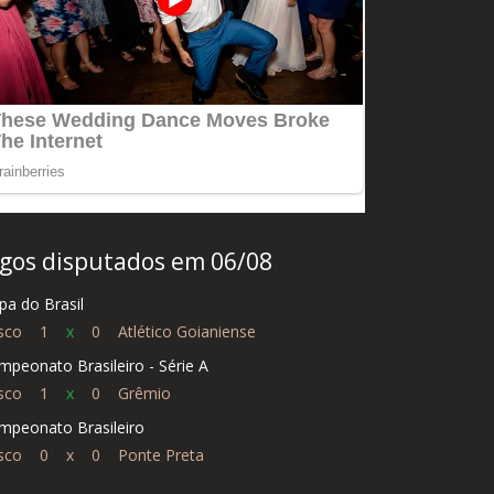
ogos disputados em 06/08
pa do Brasil
asco
1
x
0
Atlético Goianiense
mpeonato Brasileiro - Série A
asco
1
x
0
Grêmio
mpeonato Brasileiro
asco
0
x
0
Ponte Preta