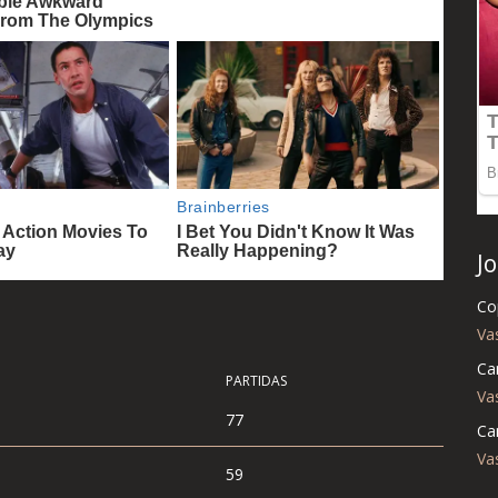
J
Co
V
Ca
PARTIDAS
V
77
Ca
V
59