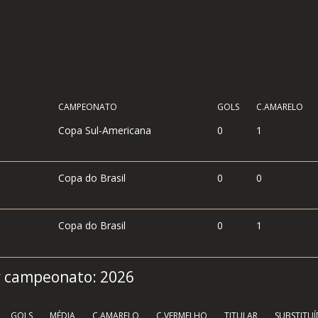
CAMPEONATO
GOLS
C.AMARELO
Copa Sul-Americana
0
1
Copa do Brasil
0
0
Copa do Brasil
0
1
por campeonato:
2026
GOLS
MÉDIA
C.AMARELO
C.VERMELHO
TITULAR
SUBSTITU