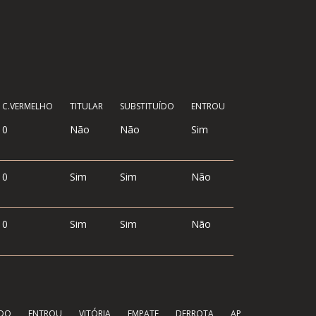
C.VERMELHO
TITULAR
SUBSTITUÍDO
ENTROU
0
Não
Não
Sim
0
Sim
Sim
Não
0
Sim
Sim
Não
ÍDO
ENTROU
VITÓRIA
EMPATE
DERROTA
AP