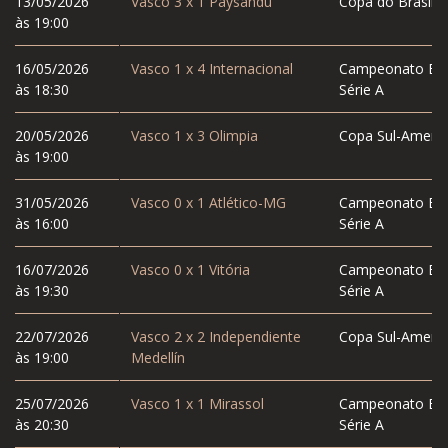
13/05/2026
Vasco
3
x
1
Paysandu
Copa do Brasil
às 19:00
16/05/2026
Vasco
1
x
4
Internacional
Campeonato Bras
às 18:30
Série A
20/05/2026
Vasco
1
x
3
Olimpia
Copa Sul-Americ
às 19:00
31/05/2026
Vasco
0
x
1
Atlético-MG
Campeonato Bras
às 16:00
Série A
16/07/2026
Vasco
0
x
1
Vitória
Campeonato Bras
às 19:30
Série A
22/07/2026
Vasco
2
x
2
Independiente
Copa Sul-Americ
às 19:00
Medellín
25/07/2026
Vasco
1
x
1
Mirassol
Campeonato Bras
às 20:30
Série A