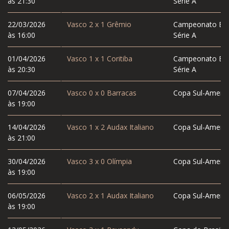
às 21:30
Série A
22/03/2026
Vasco
2
x
1
Grêmio
Campeonato Bras
às 16:00
Série A
01/04/2026
Vasco
1
x
1
Coritiba
Campeonato Bras
às 20:30
Série A
07/04/2026
Vasco
0
x
0
Barracas
Copa Sul-Americ
às 19:00
14/04/2026
Vasco
1
x
2
Audax Italiano
Copa Sul-Americ
às 21:00
30/04/2026
Vasco
3
x
0
Olímpia
Copa Sul-Americ
às 19:00
06/05/2026
Vasco
2
x
1
Audax Italiano
Copa Sul-Americ
às 19:00