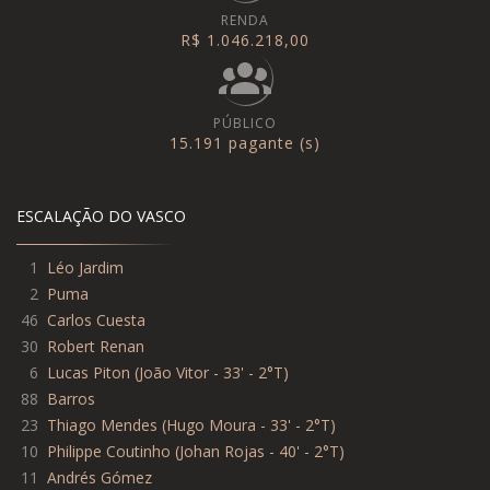
RENDA
R$ 1.046.218,00
PÚBLICO
15.191 pagante (s)
ESCALAÇÃO DO VASCO
1
Léo Jardim
2
Puma
46
Carlos Cuesta
30
Robert Renan
6
Lucas Piton
(
João Vitor - 33' - 2°T
)
88
Barros
23
Thiago Mendes
(
Hugo Moura - 33' - 2°T
)
10
Philippe Coutinho
(
Johan Rojas - 40' - 2°T
)
11
Andrés Gómez