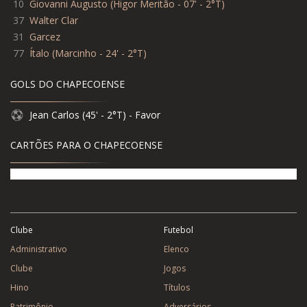
10
Giovanni Augusto (Higor Meritão - 07' - 2°T)
37
Walter Clar
31
Garcez
77
Ítalo (Marcinho - 24' - 2°T)
GOLS DO CHAPECOENSE
Jean Carlos (45' - 2°T) - Favor
CARTÕES PARA O CHAPECOENSE
Clube
Futebol
Administrativo
Elenco
Clube
Jogos
Hino
Títulos
Patrimônio
Adversários