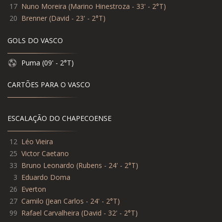
17
Nuno Moreira
(
Marino Hinestroza - 33' - 2°T
)
20
Brenner
(
David - 23' - 2°T
)
GOLS DO VASCO
Puma (09' - 2°T)
CARTÕES PARA O VASCO
ESCALAÇÃO DO CHAPECOENSE
12
Léo Vieira
25
Victor Caetano
33
Bruno Leonardo (Rubens - 24' - 2°T)
3
Eduardo Doma
26
Everton
27
Camilo (Jean Carlos - 24' - 2°T)
99
Rafael Carvalheira (David - 32' - 2°T)