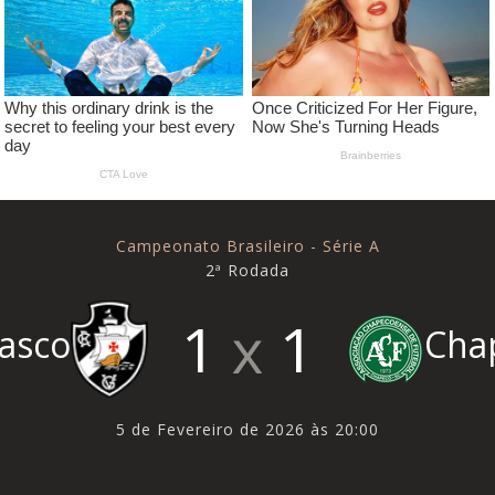
Campeonato Brasileiro - Série A
2ª Rodada
1
1
asco
Cha
5 de Fevereiro de 2026 às 20:00