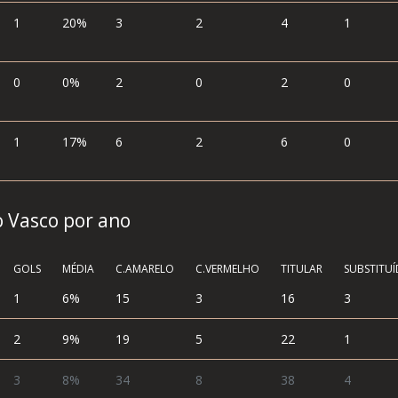
1
20%
3
2
4
1
0
0%
2
0
2
0
1
17%
6
2
6
0
o Vasco por ano
GOLS
MÉDIA
C.AMARELO
C.VERMELHO
TITULAR
SUBSTITU
1
6%
15
3
16
3
2
9%
19
5
22
1
3
8%
34
8
38
4