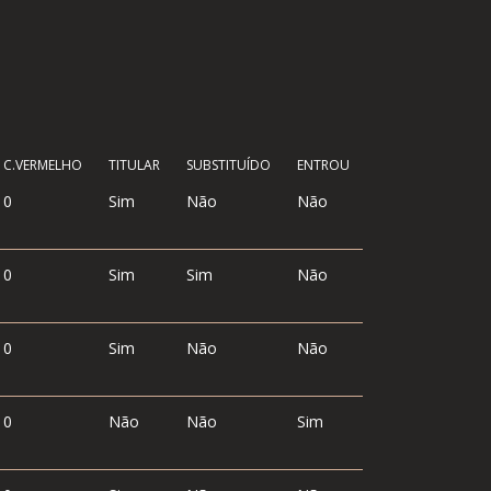
C.VERMELHO
TITULAR
SUBSTITUÍDO
ENTROU
0
Sim
Não
Não
0
Sim
Sim
Não
0
Sim
Não
Não
0
Não
Não
Sim