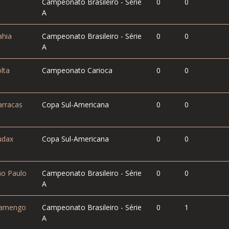
Campeonato Brasileiro - Série
0
0
A
hia
Campeonato Brasileiro - Série
0
0
A
lta
Campeonato Carioca
0
0
rracas
Copa Sul-Americana
0
0
dax
Copa Sul-Americana
0
0
o Paulo
Campeonato Brasileiro - Série
0
0
A
amengo
Campeonato Brasileiro - Série
0
1
A