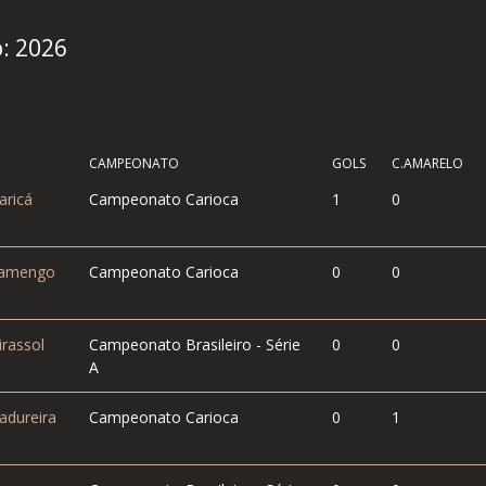
o:
2026
CAMPEONATO
GOLS
C.AMARELO
ricá
Campeonato Carioca
1
0
amengo
Campeonato Carioca
0
0
rassol
Campeonato Brasileiro - Série
0
0
A
dureira
Campeonato Carioca
0
1