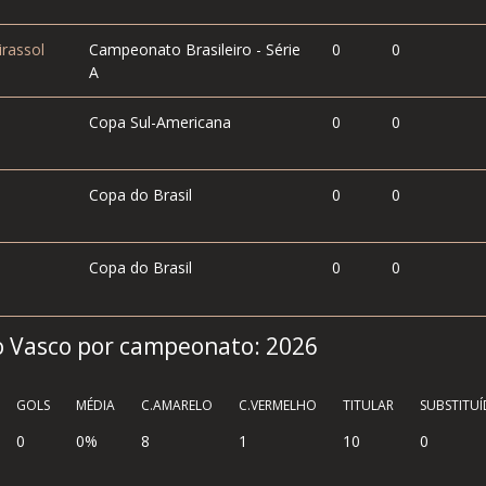
rassol
Campeonato Brasileiro - Série
0
0
A
Copa Sul-Americana
0
0
Copa do Brasil
0
0
Copa do Brasil
0
0
lo Vasco por campeonato:
2026
GOLS
MÉDIA
C.AMARELO
C.VERMELHO
TITULAR
SUBSTITU
0
0%
8
1
10
0