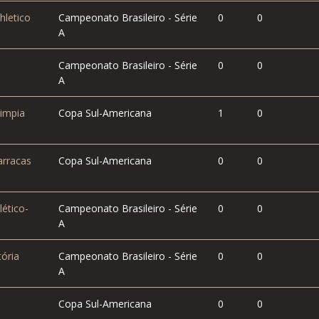
hletico
Campeonato Brasileiro - Série
0
0
A
Campeonato Brasileiro - Série
0
0
A
impia
Copa Sul-Americana
1
0
rracas
Copa Sul-Americana
0
0
lético-
Campeonato Brasileiro - Série
0
0
A
tória
Campeonato Brasileiro - Série
0
0
A
Copa Sul-Americana
0
0