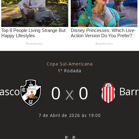
Copa Sul-Americana
1ª Rodada
0
0
asco
Barr
7 de Abril de 2026 às 19:00