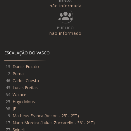
RENDA
não informada
PÚBLICO
não informado
ESCALAÇÃO DO VASCO
13
Daniel Fuzato
2
Puma
46
Carlos Cuesta
43
Lucas Freitas
64
Walace
25
Hugo Moura
98
JP
9
Matheus França
(
Adson - 25' - 2°T
)
17
Nuno Moreira
(
Lukas Zuccarello - 36' - 2°T
)
77
Spinelli