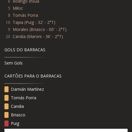
6
Rodrigo Insúa
5
Miloc
8
Tomás Porra
10
Tapia (Puig - 32' - 2°T)
9
Morales (Briasco - 00' - 2°T)
20
Candia (Maroni - 36' - 2°T)
GOLS DO BARRACAS
Sem Gols
CARTÕES PARA O BARRACAS
Damián Martínez
Tomás Porra
Candia
Briasco
Puig