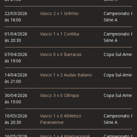
22/03/2026
Vasco
2
x
1
Grêmio
Campeonato Bras
às 16:00
Série A
01/04/2026
Vasco
1
x
1
Coritiba
Campeonato Bras
às 20:30
Série A
07/04/2026
Vasco
0
x
0
Barracas
Copa Sul-Americ
às 19:00
14/04/2026
Vasco
1
x
2
Audax Italiano
Copa Sul-Americ
às 21:00
30/04/2026
Vasco
3
x
0
Olímpia
Copa Sul-Americ
às 19:00
10/05/2026
Vasco
1
x
0
Athletico
Campeonato Bras
às 20:30
Paranaense
Série A
16/05/2026
Vasco
1
x
4
Internacional
Campeonato Bras