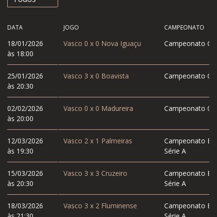
DATA
JOGO
CAMPEONATO
18/01/2026
Vasco
0
x
0
Nova Iguaçu
Campeonato Car
às 18:00
25/01/2026
Vasco
3
x
0
Boavista
Campeonato Car
às 20:30
02/02/2026
Vasco
0
x
0
Madureira
Campeonato Car
às 20:00
12/03/2026
Vasco
2
x
1
Palmeiras
Campeonato Bras
às 19:30
Série A
15/03/2026
Vasco
3
x
3
Cruzeiro
Campeonato Bras
às 20:30
Série A
18/03/2026
Vasco
3
x
2
Fluminense
Campeonato Bras
às 21:30
Série A