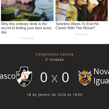
Campeonato Carioca
2ª Rodada
Nov
0
0
asco
Igu
18 de Janeiro de 2026 às 18:00