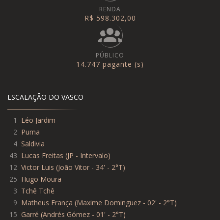
RENDA
R$ 598.302,00
PÚBLICO
14.747 pagante (s)
ESCALAÇÃO DO VASCO
1
Léo Jardim
2
Puma
4
Saldivia
43
Lucas Freitas
(
JP - Intervalo
)
12
Victor Luis
(
João Vitor - 34' - 2°T
)
25
Hugo Moura
3
Tchê Tchê
9
Matheus França
(
Maxime Dominguez - 02' - 2°T
)
15
Garré
(
Andrés Gómez - 01' - 2°T
)