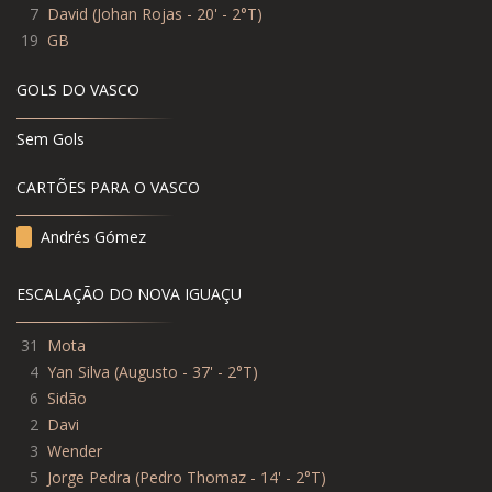
7
David
(
Johan Rojas - 20' - 2°T
)
19
GB
GOLS DO VASCO
Sem Gols
CARTÕES PARA O VASCO
Andrés Gómez
ESCALAÇÃO DO NOVA IGUAÇU
31
Mota
4
Yan Silva (Augusto - 37' - 2°T)
6
Sidão
2
Davi
3
Wender
5
Jorge Pedra (Pedro Thomaz - 14' - 2°T)