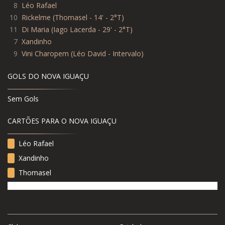
8
Léo Rafael
10
Rickelme (Thomasel - 14' - 2°T)
11
Di Maria (Iago Lacerda - 29' - 2°T)
7
Xandinho
9
Vini Charopem (Léo David - Intervalo)
GOLS DO NOVA IGUAÇU
Sem Gols
CARTÕES PARA O NOVA IGUAÇU
Léo Rafael
Xandinho
Thomasel