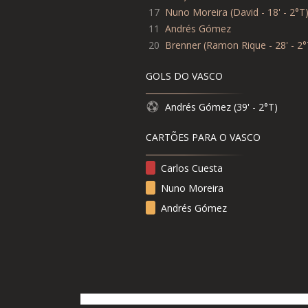
17
Nuno Moreira
(
David - 18' - 2°T
11
Andrés Gómez
20
Brenner
(
Ramon Rique - 28' - 2
GOLS DO VASCO
Andrés Gómez (39' - 2°T)
CARTÕES PARA O VASCO
Carlos Cuesta
Nuno Moreira
Andrés Gómez