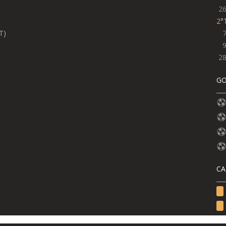
)
2
2°
°T
)
2
GO
CA