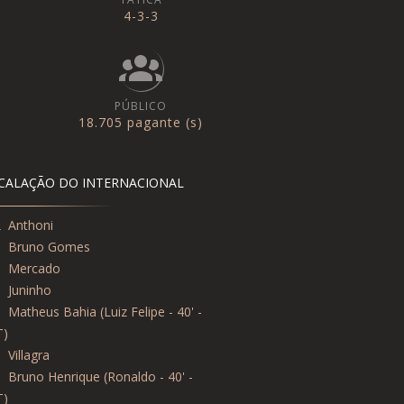
4-3-3
PÚBLICO
18.705 pagante (s)
CALAÇÃO DO INTERNACIONAL
2
Anthoni
5
Bruno Gomes
5
Mercado
8
Juninho
6
Matheus Bahia (Luiz Felipe - 40' -
T)
5
Villagra
8
Bruno Henrique (Ronaldo - 40' -
T)