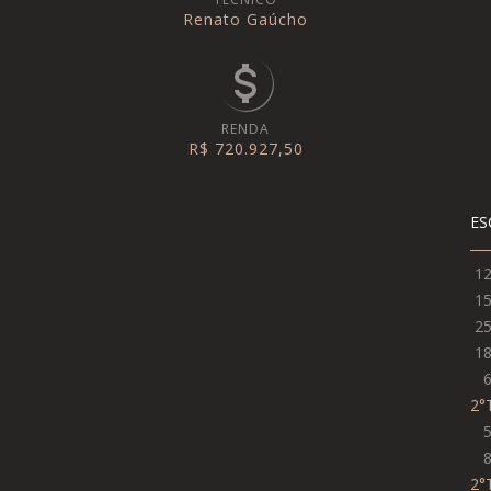
Renato Gaúcho
RENDA
R$ 720.927,50
ES
1
1
2
1
2°
2°