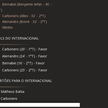
6
Bernabei (Benjamin Arhin - 45' -
T)
7
Carbonero (Allex - 32' - 2°T)
9
Alerrandro (Borré - 32' - 2°T)
8
Vitinho
LS DO INTERNACIONAL
Carbonero (20' - 1°T) - Favor
Alerrandro (24' - 1°T) - Favor
Bernabei (16' - 2°T) - Favor
Carbonero (25' - 2°T) - Favor
RTÕES PARA O INTERNACIONAL
Matheus Bahia
Carbonero