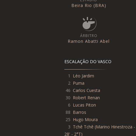
Beira Rio (BRA)
ÁRBITRO
Ramon Abatti Abel
ESCALAÇÃO DO VASCO
1
Léo Jardim
2
Puma
46
Carlos Cuesta
30
Robert Renan
6
Lucas Piton
88
Barros
25
Hugo Moura
3
Tchê Tchê
(
Marino Hinestroza -
28' - 2°T
)