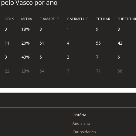
 pelo Vasco por ano
GOLS
MÉDIA
C.AMARELO
C.VERMELHO
TITULAR
SUBSTITU
3
18%
8
1
9
8
11
20%
51
4
55
42
3
43%
5
2
7
6
22
28%
64
7
71
56
História
Ano a ano
Curiosidades