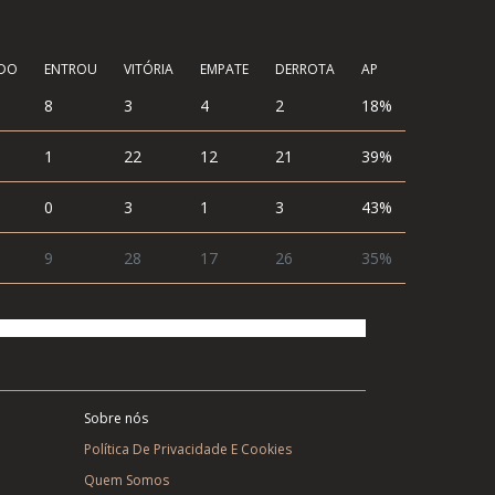
ÍDO
ENTROU
VITÓRIA
EMPATE
DERROTA
AP
8
3
4
2
18%
1
22
12
21
39%
0
3
1
3
43%
9
28
17
26
35%
Sobre nós
Política De Privacidade E Cookies
Quem Somos