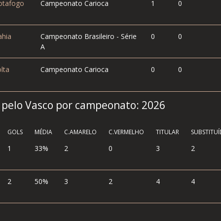
tafogo
Campeonato Carioca
1
0
hia
Campeonato Brasileiro - Série
0
0
A
lta
Campeonato Carioca
0
0
o pelo Vasco por campeonato:
2026
GOLS
MÉDIA
C.AMARELO
C.VERMELHO
TITULAR
SUBSTITU
1
33%
2
0
3
2
2
50%
3
2
4
4