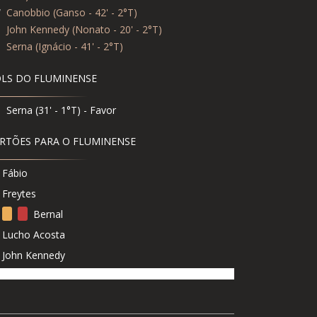
7
Canobbio (Ganso - 42' - 2°T)
9
John Kennedy (Nonato - 20' - 2°T)
0
Serna (Ignácio - 41' - 2°T)
LS DO FLUMINENSE
Serna (31' - 1°T) - Favor
RTÕES PARA O FLUMINENSE
Fábio
Freytes
Bernal
Lucho Acosta
John Kennedy