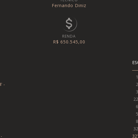
Fernando Diniz
RENDA
R$ 650.545,00
ES
' -
2
3
 -
32'