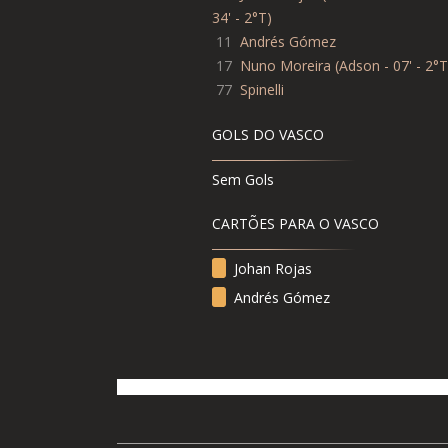
34' - 2°T
)
11
Andrés Gómez
17
Nuno Moreira
(
Adson - 07' - 2°T
77
Spinelli
GOLS DO VASCO
Sem Gols
CARTÕES PARA O VASCO
Johan Rojas
Andrés Gómez