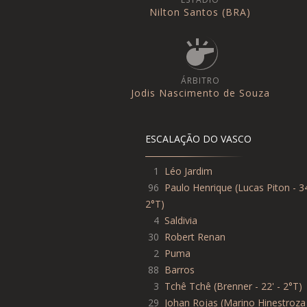
Nilton Santos (BRA)
ÁRBITRO
Jodis Nascimento de Souza
ESCALAÇÃO DO VASCO
1
Léo Jardim
96
Paulo Henrique
(
Lucas Piton - 34
2°T
)
4
Saldivia
30
Robert Renan
2
Puma
88
Barros
3
Tchê Tchê
(
Brenner - 22' - 2°T
)
29
Johan Rojas
(
Marino Hinestroza