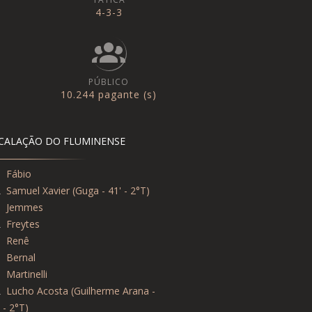
4-3-3
PÚBLICO
10.244 pagante (s)
CALAÇÃO DO FLUMINENSE
1
Fábio
2
Samuel Xavier (Guga - 41' - 2°T)
3
Jemmes
2
Freytes
6
Renê
5
Bernal
8
Martinelli
2
Lucho Acosta (Guilherme Arana -
 - 2°T)