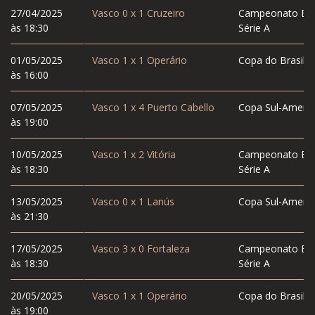
27/04/2025
Vasco
0
x
1
Cruzeiro
Campeonato Bras
às 18:30
Série A
01/05/2025
Vasco
1
x
1
Operário
Copa do Brasil
às 16:00
07/05/2025
Vasco
1
x
4
Puerto Cabello
Copa Sul-Americ
às 19:00
10/05/2025
Vasco
1
x
2
Vitória
Campeonato Bras
às 18:30
Série A
13/05/2025
Vasco
0
x
1
Lanús
Copa Sul-Americ
às 21:30
17/05/2025
Vasco
3
x
0
Fortaleza
Campeonato Bras
às 18:30
Série A
20/05/2025
Vasco
1
x
1
Operário
Copa do Brasil
às 19:00