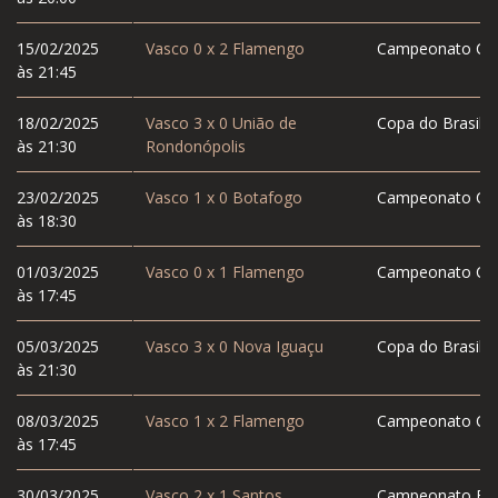
15/02/2025
Vasco
0
x
2
Flamengo
Campeonato Car
às 21:45
18/02/2025
Vasco
3
x
0
União de
Copa do Brasil
às 21:30
Rondonópolis
23/02/2025
Vasco
1
x
0
Botafogo
Campeonato Car
às 18:30
01/03/2025
Vasco
0
x
1
Flamengo
Campeonato Car
às 17:45
05/03/2025
Vasco
3
x
0
Nova Iguaçu
Copa do Brasil
às 21:30
08/03/2025
Vasco
1
x
2
Flamengo
Campeonato Car
às 17:45
30/03/2025
Vasco
2
x
1
Santos
Campeonato Bras