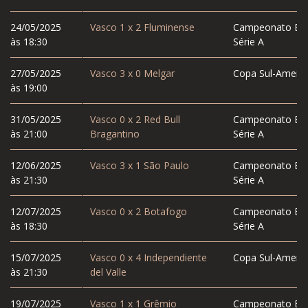
24/05/2025
Vasco
1
x
2
Fluminense
Campeonato Bras
às 18:30
Série A
27/05/2025
Vasco
3
x
0
Melgar
Copa Sul-Americ
às 19:00
31/05/2025
Vasco
0
x
2
Red Bull
Campeonato Bras
às 21:00
Bragantino
Série A
12/06/2025
Vasco
3
x
1
São Paulo
Campeonato Bras
às 21:30
Série A
12/07/2025
Vasco
0
x
2
Botafogo
Campeonato Bras
às 18:30
Série A
15/07/2025
Vasco
0
x
4
Independiente
Copa Sul-Americ
às 21:30
del Valle
19/07/2025
Vasco
1
x
1
Grêmio
Campeonato Bras