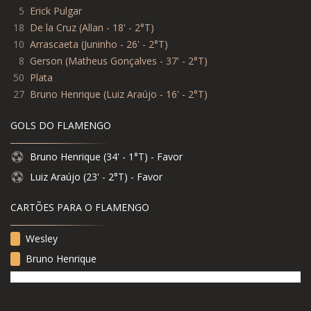
5
Erick Pulgar
18
De la Cruz (Allan - 18' - 2°T)
10
Arrascaeta (Juninho - 26' - 2°T)
8
Gerson (Matheus Gonçalves - 37' - 2°T)
50
Plata
27
Bruno Henrique (Luiz Araújo - 16' - 2°T)
GOLS DO FLAMENGO
Bruno Henrique (34' - 1°T) - Favor
Luiz Araújo (23' - 2°T) - Favor
CARTÕES PARA O FLAMENGO
Wesley
Bruno Henrique