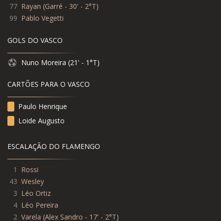
77
Rayan
(
Garré - 30' - 2°T
)
99
Pablo Vegetti
GOLS DO VASCO
Nuno Moreira (21' - 1°T)
CARTÕES PARA O VASCO
Paulo Henrique
Loide Augusto
ESCALAÇÃO DO FLAMENGO
1
Rossi
43
Wesley
3
Léo Ortiz
4
Léo Pereira
2
Varela (Alex Sandro - 17' - 2°T)