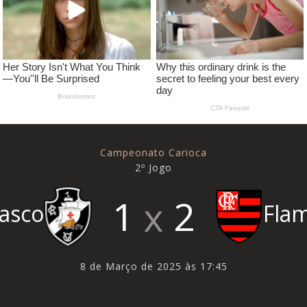
Campeonato Carioca
2º Jogo
1
2
asco
Fla
8 de Março de 2025 às 17:45