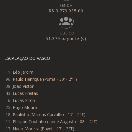
RENDA
R$ 3.779.935,00
PÚBLICO
51.379 pagante (s)
ESCALAÇÃO DO VASCO
1
Léo Jardim
96
Paulo Henrique
(
Puma - 30' - 2°T
)
38
João Victor
43
Lucas Freitas
6
Lucas Piton
25
Hugo Moura
18
Paulinho
(
Mateus Carvalho - 17' - 2°T
)
11
Philippe Coutinho
(
Loide Augusto - 08' - 2°T
)
17
Nuno Moreira
(
Payet - 17' - 2°T
)