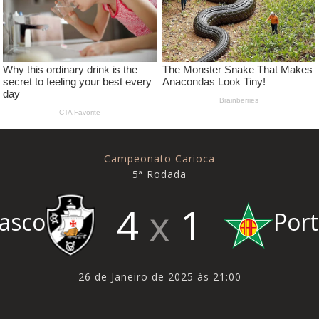
Campeonato Carioca
5ª Rodada
4
1
asco
Por
26 de Janeiro de 2025 às 21:00