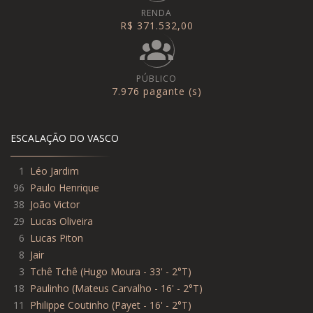
RENDA
R$ 371.532,00
PÚBLICO
7.976 pagante (s)
ESCALAÇÃO DO VASCO
1
Léo Jardim
96
Paulo Henrique
38
João Victor
29
Lucas Oliveira
6
Lucas Piton
8
Jair
3
Tchê Tchê
(
Hugo Moura - 33' - 2°T
)
18
Paulinho
(
Mateus Carvalho - 16' - 2°T
)
11
Philippe Coutinho
(
Payet - 16' - 2°T
)