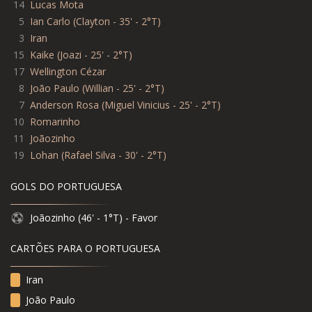
14
Lucas Mota
5
Ian Carlo (Clayton - 35' - 2°T)
3
Iran
15
Kaike (Joazi - 25' - 2°T)
17
Wellington Cézar
8
João Paulo (Willian - 25' - 2°T)
7
Anderson Rosa (Miguel Vinicius - 25' - 2°T)
10
Romarinho
11
Joãozinho
19
Lohan (Rafael Silva - 30' - 2°T)
GOLS DO PORTUGUESA
Joãozinho (46' - 1°T) - Favor
CARTÕES PARA O PORTUGUESA
Iran
João Paulo