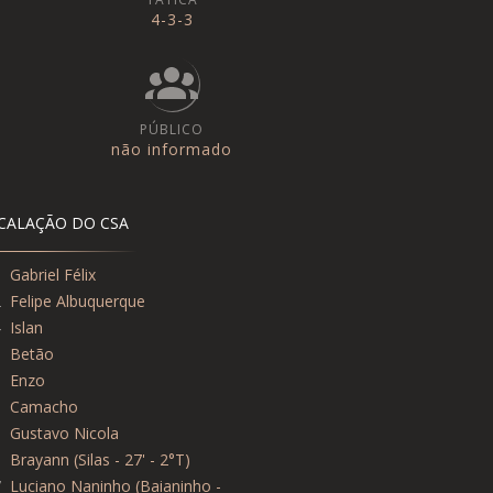
4-3-3
PÚBLICO
não informado
CALAÇÃO DO CSA
1
Gabriel Félix
2
Felipe Albuquerque
4
Islan
3
Betão
6
Enzo
5
Camacho
8
Gustavo Nicola
0
Brayann (Silas - 27' - 2°T)
7
Luciano Naninho (Baianinho -