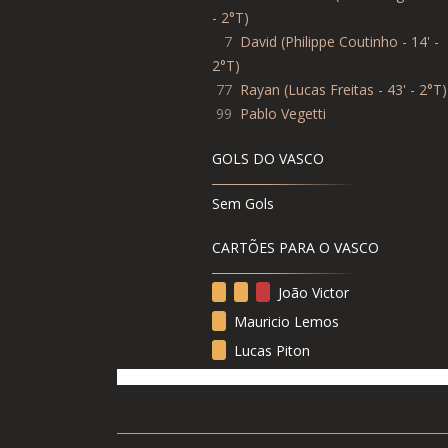
- 2°T
)
7
David
(
Philippe Coutinho - 14' -
2°T
)
77
Rayan
(
Lucas Freitas - 43' - 2°T
)
99
Pablo Vegetti
GOLS DO VASCO
Sem Gols
CARTÕES PARA O VASCO
João Victor
Mauricio Lemos
Lucas Piton