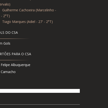
ervalo)
1
Guilherme Cachoeira (Marcelinho -
 - 2°T)
9
Tiago Marques (Adiel - 27' - 2°T)
LS DO CSA
m Gols
RTÕES PARA O CSA
Felipe Albuquerque
Camacho