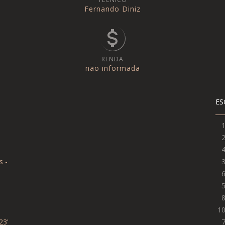
Fernando Diniz
RENDA
não informada
ES
s -
1
23'