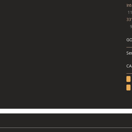
Int
1
33'
GO
Se
CA