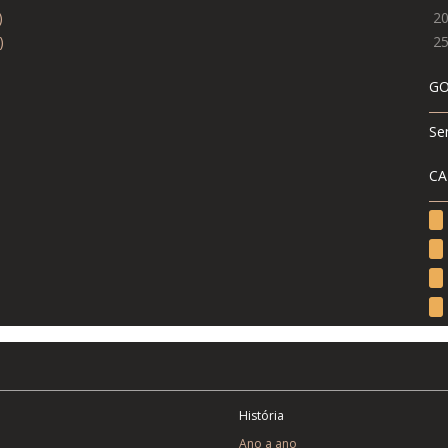
)
2
)
2
GO
Se
CA
História
Ano a ano