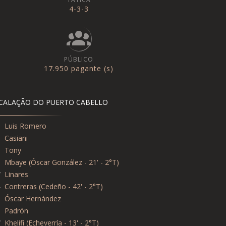
4-3-3
PÚBLICO
17.950 pagante (s)
CALAÇÃO DO PUERTO CABELLO
5
Luis Romero
0
Casiani
5
Tony
5
Mbaye (Óscar González - 21' - 2°T)
7
Linares
4
Contreras (Cedeño - 42' - 2°T)
3
Óscar Hernández
3
Padrón
7
Khelifi (Echeverría - 13' - 2°T)