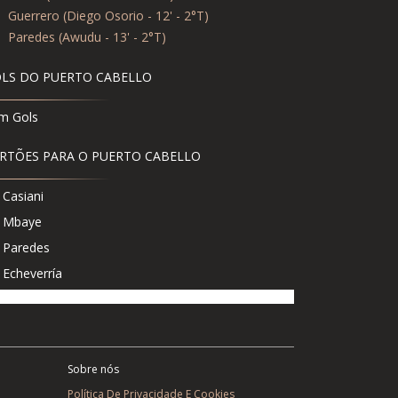
0
Guerrero (Diego Osorio - 12' - 2°T)
5
Paredes (Awudu - 13' - 2°T)
LS DO PUERTO CABELLO
m Gols
RTÕES PARA O PUERTO CABELLO
Casiani
Mbaye
Paredes
Echeverría
Sobre nós
Política De Privacidade E Cookies