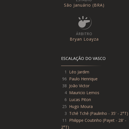
São Januário (BRA)
ÁRBITRO
Bryan Loayza
ESCALAÇÃO DO VASCO
1
Léo Jardim
96
Paulo Henrique
38
João Victor
4
Mauricio Lemos
6
Lucas Piton
25
Hugo Moura
3
Tchê Tchê
(
Paulinho - 35' - 2°T
)
11
Philippe Coutinho
(
Payet - 28' -
2°T
)