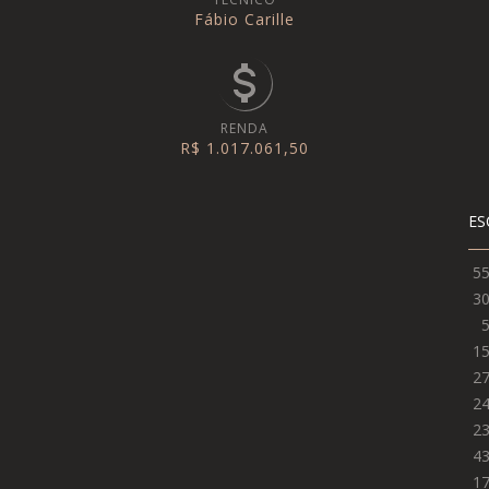
Fábio Carille
RENDA
R$ 1.017.061,50
ES
5
3
1
2
2
2
4
1