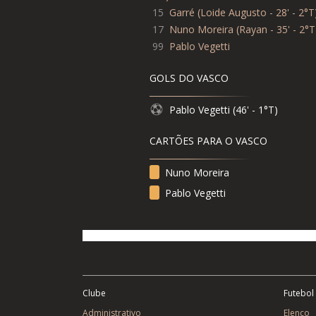
15
Garré
(
Loide Augusto - 28' - 2°T
17
Nuno Moreira
(
Rayan - 35' - 2°T
99
Pablo Vegetti
GOLS DO VASCO
Pablo Vegetti (46' - 1°T)
CARTÕES PARA O VASCO
Nuno Moreira
Pablo Vegetti
Clube
Futebol
Administrativo
Elenco