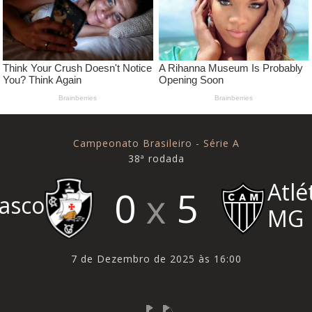
Campeonato Brasileiro - Série A
38ª rodada
Atlé
0
5
asco
MG
7 de Dezembro de 2025 às 16:00