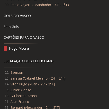
99
Pablo Vegetti
(
Leandrinho - 34' - 1°T
)
GOLS DO VASCO
Sem Gols
CARTÕES PARA O VASCO
Hugo Moura
ESCALAÇÃO DO ATLÉTICO-MG
22
Everson
26
Saravia (Gabriel Menino - 24' - 2°T)
14
Vitor Hugo (Ruan - 25' - 2°T)
6
Junior Alonso
13
Guilherme Arana
21
Alan Franco
11
Bernard (Alexsander - 24' - 2°T)