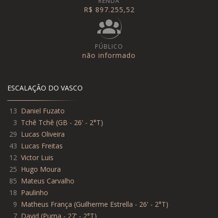
RENDA
R$ 897.255,52
PÚBLICO
não informado
ESCALAÇÃO DO VASCO
13
Daniel Fuzato
3
Tchê Tchê
(
GB - 26' - 2°T
)
29
Lucas Oliveira
43
Lucas Freitas
12
Victor Luis
25
Hugo Moura
85
Mateus Carvalho
18
Paulinho
9
Matheus França
(
Guilherme Estrella - 26' - 2°T
)
7
David
(
Puma - 27' - 2°T
)