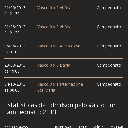
01/06/2013
Vasco
0
x
2
Vitória
Campeonato Bras
às 21:30
01/06/2013
Vasco
0
x
2
Vitória
Campeonato Bras
às 21:30
06/06/2013
Vasco
0
x
0
Atlético-MG
Campeonato Bras
às 01:00
29/09/2013
Vasco
0
x
0
Bahia
Campeonato Bras
às 19:00
04/10/2013
Vasco
3
x
1
Internacional
Campeonato Bras
às 00:00
Sta Maria
Estatísticas de Edmilson pelo Vasco por
campeonato:
2013
CAMPEONATO
PARTIDAS
GOLS
MÉDIA
C.AMAREL