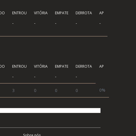
ÍDO
ENTROU
VITÓRIA
EMPATE
DERROTA
AP
-
-
-
-
-
ÍDO
ENTROU
VITÓRIA
EMPATE
DERROTA
AP
-
-
-
-
0%
3
0
0
0
Sobre nós