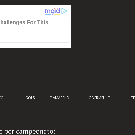
TO
GOLS
C.AMARELO
C.VERMELHO
TI
-
-
-
-
sco por campeonato:
-