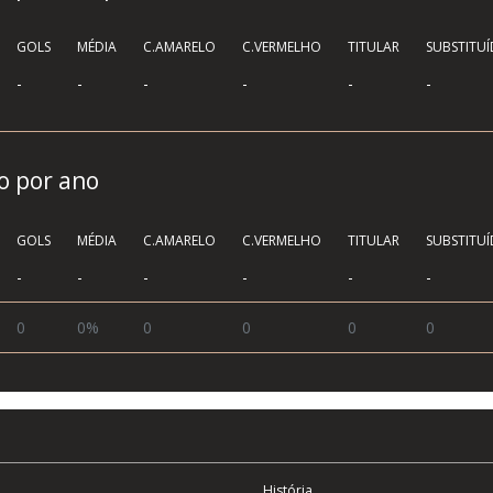
GOLS
MÉDIA
C.AMARELO
C.VERMELHO
TITULAR
SUBSTITU
-
-
-
-
-
-
co por ano
GOLS
MÉDIA
C.AMARELO
C.VERMELHO
TITULAR
SUBSTITU
-
-
-
-
-
-
0
0%
0
0
0
0
História