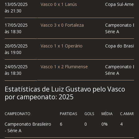
13/05/2025
Vasco
0
x
1
Lanús
Copa Sul-Americ
às 21:30
17/05/2025
Vasco
3
x
0
Fortaleza
Campeonato Bras
às 18:30
Série A
20/05/2025
Vasco
1
x
1
Operário
Copa do Brasil
às 19:00
24/05/2025
Vasco
1
x
2
Fluminense
Campeonato Bras
às 18:30
Série A
Estatísticas de Luiz Gustavo pelo Vasco
por campeonato:
2025
CAMPEONATO
PARTIDAS
GOLS
MÉDIA
C.AMAREL
Campeonato Brasileiro
6
0
0%
4
- Série A