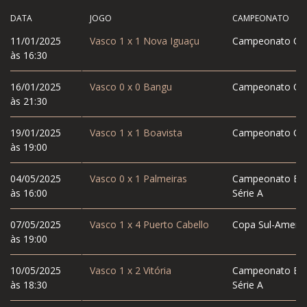
DATA
JOGO
CAMPEONATO
11/01/2025
Vasco
1
x
1
Nova Iguaçu
Campeonato Car
às 16:30
16/01/2025
Vasco
0
x
0
Bangu
Campeonato Car
às 21:30
19/01/2025
Vasco
1
x
1
Boavista
Campeonato Car
às 19:00
04/05/2025
Vasco
0
x
1
Palmeiras
Campeonato Bras
às 16:00
Série A
07/05/2025
Vasco
1
x
4
Puerto Cabello
Copa Sul-Americ
às 19:00
10/05/2025
Vasco
1
x
2
Vitória
Campeonato Bras
às 18:30
Série A