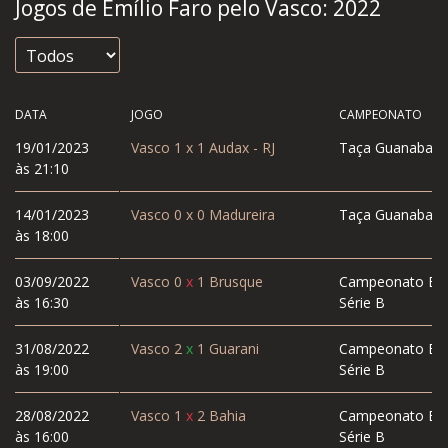
Jogos de Emílio Faro pelo Vasco:
2022
DATA
JOGO
CAMPEONATO
19/01/2023
Vasco
1
x
1
Audax - RJ
Taça Guanabara
às 21:10
14/01/2023
Vasco
0
x
0
Madureira
Taça Guanabara
às 18:00
03/09/2022
Vasco
0
x
1
Brusque
Campeonato Bras
às 16:30
Série B
31/08/2022
Vasco
2
x
1
Guarani
Campeonato Bras
às 19:00
Série B
28/08/2022
Vasco
1
x
2
Bahia
Campeonato Bras
às 16:00
Série B