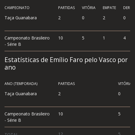
CAMPEONATO
PARTIDAS
VITÓRIA
EMPATE
DERRO
Taça Guanabara
2
0
2
0
Campeonato Brasileiro
10
5
1
4
- Série B
Estatísticas de Emílio Faro pelo Vasco por
ano
ANO (TEMPORADA)
PARTIDAS
VITÓRIA
Taça Guanabara
2
0
Campeonato Brasileiro
10
5
- Série B
12
5
TOTAL