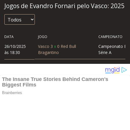
Jogos de Evandro Fornari pelo Vasco:
2025
DATA
JOGO
CAMPEONATO
26/10/2025
Vasco
3
x
0
Red Bull
Campeonato Bras
às 18:30
Bragantino
Série A