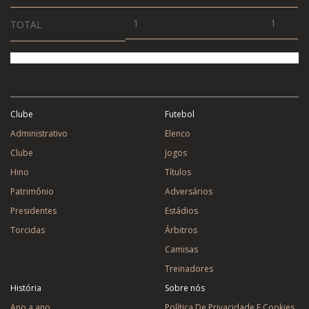
1
1
TOTAL
Clube
Futebol
Administrativo
Elenco
Clube
Jogos
Hino
Títulos
Patrimônio
Adversários
Presidentes
Estádios
Torcidas
Árbitros
Camisas
Treinadores
História
Sobre nós
Ano a ano
Política De Privacidade E Cookies