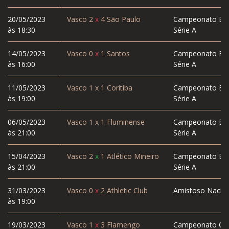
20/05/2023
Vasco
2
x
4
São Paulo
Campeonato Bras
às 18:30
Série A
14/05/2023
Vasco
0
x
1
Santos
Campeonato Bras
às 16:00
Série A
11/05/2023
Vasco
1
x
1
Coritiba
Campeonato Bras
às 19:00
Série A
06/05/2023
Vasco
1
x
1
Fluminense
Campeonato Bras
às 21:00
Série A
15/04/2023
Vasco
2
x
1
Atlético Mineiro
Campeonato Bras
às 21:00
Série A
31/03/2023
Vasco
0
x
2
Athletic Club
Amistoso Nacion
às 19:00
19/03/2023
Vasco
1
x
3
Flamengo
Campeonato Car