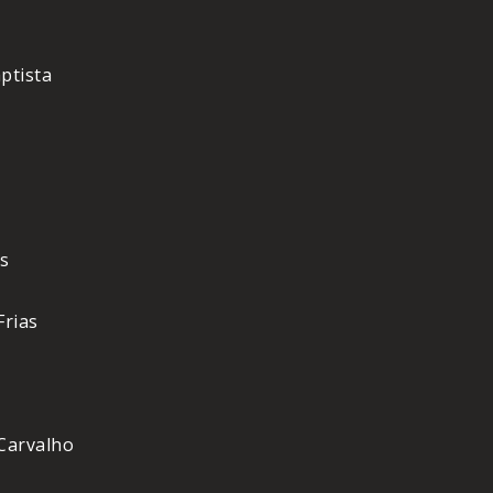
ptista
s
Frias
 Carvalho