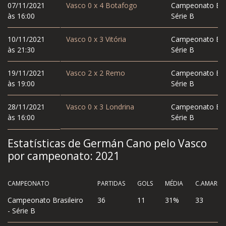
07/11/2021
Vasco
0
x
4
Botafogo
Campeonato Bras
às 16:00
Série B
10/11/2021
Vasco
0
x
3
Vitória
Campeonato Bras
às 21:30
Série B
19/11/2021
Vasco
2
x
2
Remo
Campeonato Bras
às 19:00
Série B
28/11/2021
Vasco
0
x
3
Londrina
Campeonato Bras
às 16:00
Série B
Estatísticas de Germán Cano pelo Vasco
por campeonato:
2021
CAMPEONATO
PARTIDAS
GOLS
MÉDIA
C.AMAREL
Campeonato Brasileiro
36
11
31%
33
- Série B