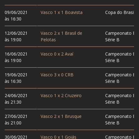
09/06/2021
Vasco
1
x
1
Boavista
Copa do Brasil
às 16:30
12/06/2021
Vasco
2
x
1
Brasil de
Campeonato Bras
às 19:00
Pelotas
Série B
16/06/2021
Vasco
0
x
2
Avaí
Campeonato Bras
às 19:00
Série B
19/06/2021
Vasco
3
x
0
CRB
Campeonato Bras
às 16:30
Série B
24/06/2021
Vasco
1
x
2
Cruzeiro
Campeonato Bras
às 21:30
Série B
27/06/2021
Vasco
2
x
1
Brusque
Campeonato Bras
às 21:00
Série B
30/06/2021
Vasco
0
x
1
Goiás
Campeonato Bras