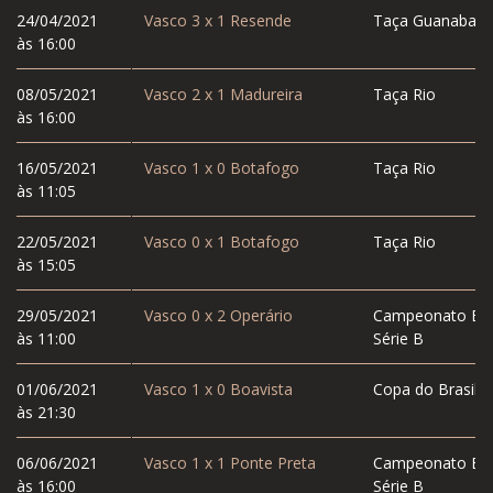
24/04/2021
Vasco
3
x
1
Resende
Taça Guanabara
às 16:00
08/05/2021
Vasco
2
x
1
Madureira
Taça Rio
às 16:00
16/05/2021
Vasco
1
x
0
Botafogo
Taça Rio
às 11:05
22/05/2021
Vasco
0
x
1
Botafogo
Taça Rio
às 15:05
29/05/2021
Vasco
0
x
2
Operário
Campeonato Bras
às 11:00
Série B
01/06/2021
Vasco
1
x
0
Boavista
Copa do Brasil
às 21:30
06/06/2021
Vasco
1
x
1
Ponte Preta
Campeonato Bras
às 16:00
Série B