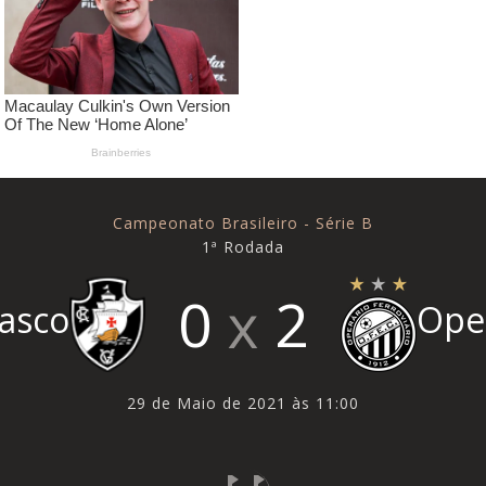
Campeonato Brasileiro - Série B
1ª Rodada
0
2
asco
Ope
29 de Maio de 2021 às 11:00