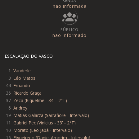
RENDA
não informada
PÚBLICO
não informado
ESCALAÇÃO DO VASCO
1
Vanderlei
3
Léo Matos
44
Ernando
36
Ricardo Graça
37
Zeca
(
Riquelme - 34' - 2°T
)
6
Andrey
19
Matias Galarza
(
Sarrafiore - Intervalo
)
11
Gabriel Pec
(
Vinícius - 33' - 2°T
)
10
Morato
(
Léo Jabá - Intervalo
)
15
Figueiredo
(
Daniel Amorim - Intervalo
)