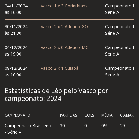
24/11/2024
Vasco
1
x
3
Corinthians
Campeonato Bras
às 16:00
Série A
30/11/2024
Vasco
2
x
2
Atlético-GO
Campeonato Bras
às 21:30
Série A
04/12/2024
Vasco
2
x
0
Atlético-MG
Campeonato Bras
às 19:00
Série A
08/12/2024
Vasco
2
x
1
Cuiabá
Campeonato Bras
às 16:00
Série A
Estatísticas de Léo pelo Vasco por
campeonato:
2024
CAMPEONATO
PARTIDAS
GOLS
MÉDIA
C.AMAREL
Campeonato Brasileiro
30
0
0%
29
- Série A