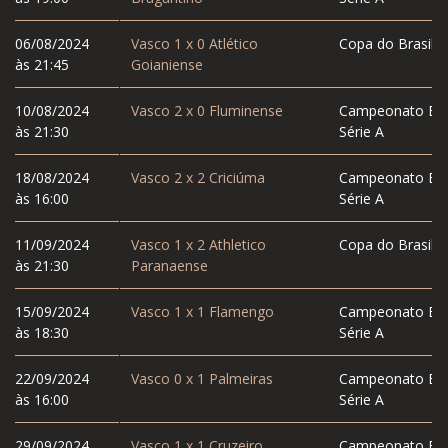
06/08/2024
Vasco
1
x
0
Atlético
Copa do Brasil
às 21:45
Goianiense
10/08/2024
Vasco
2
x
0
Fluminense
Campeonato Bras
às 21:30
Série A
18/08/2024
Vasco
2
x
2
Criciúma
Campeonato Bras
às 16:00
Série A
11/09/2024
Vasco
1
x
2
Athletico
Copa do Brasil
às 21:30
Paranaense
15/09/2024
Vasco
1
x
1
Flamengo
Campeonato Bras
às 18:30
Série A
22/09/2024
Vasco
0
x
1
Palmeiras
Campeonato Bras
às 16:00
Série A
29/09/2024
Vasco
1
x
1
Cruzeiro
Campeonato Bras