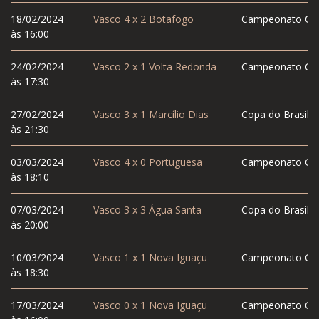
18/02/2024
Vasco
4
x
2
Botafogo
Campeonato Car
às 16:00
24/02/2024
Vasco
2
x
1
Volta Redonda
Campeonato Car
às 17:30
27/02/2024
Vasco
3
x
1
Marcílio Dias
Copa do Brasil
às 21:30
03/03/2024
Vasco
4
x
0
Portuguesa
Campeonato Car
às 18:10
07/03/2024
Vasco
3
x
3
Água Santa
Copa do Brasil
às 20:00
10/03/2024
Vasco
1
x
1
Nova Iguaçu
Campeonato Car
às 18:30
17/03/2024
Vasco
0
x
1
Nova Iguaçu
Campeonato Car