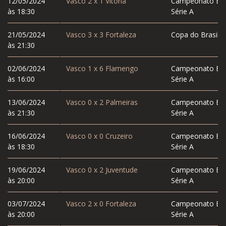
12/05/2024
Vasco
2
x
1
Vitória
Campeonato Bras
às 18:30
Série A
21/05/2024
Vasco
3
x
3
Fortaleza
Copa do Brasil
às 21:30
02/06/2024
Vasco
1
x
6
Flamengo
Campeonato Bras
às 16:00
Série A
13/06/2024
Vasco
0
x
2
Palmeiras
Campeonato Bras
às 21:30
Série A
16/06/2024
Vasco
0
x
0
Cruzeiro
Campeonato Bras
às 18:30
Série A
19/06/2024
Vasco
0
x
2
Juventude
Campeonato Bras
às 20:00
Série A
03/07/2024
Vasco
2
x
0
Fortaleza
Campeonato Bras
às 20:00
Série A