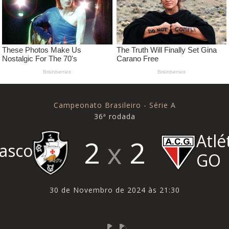
Campeonato Brasileiro - Série A
36ª rodada
Atlé
2
2
asco
GO
30 de Novembro de 2024 às 21:30