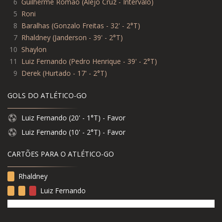
6
Guilherme Romão (Alejo Cruz - Intervalo)
5
Roni
8
Baralhas (Gonzalo Freitas - 32' - 2°T)
7
Rhaldney (Janderson - 39' - 2°T)
10
Shaylon
11
Luiz Fernando (Pedro Henrique - 39' - 2°T)
9
Derek (Hurtado - 17' - 2°T)
GOLS DO ATLÉTICO-GO
Luiz Fernando (20' - 1°T) - Favor
Luiz Fernando (10' - 2°T) - Favor
CARTÕES PARA O ATLÉTICO-GO
Rhaldney
Luiz Fernando