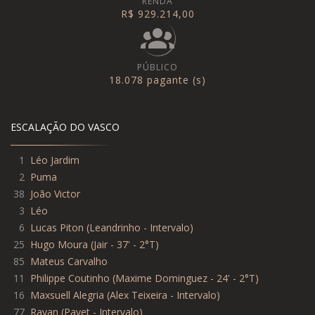
RENDA
R$ 929.214,00
PÚBLICO
18.078 pagante (s)
ESCALAÇÃO DO VASCO
1
Léo Jardim
2
Puma
38
João Victor
3
Léo
6
Lucas Piton
(
Leandrinho - Intervalo
)
25
Hugo Moura
(
Jair - 37' - 2°T
)
85
Mateus Carvalho
11
Philippe Coutinho
(
Maxime Dominguez - 24' - 2°T
)
16
Maxsuell Alegria
(
Alex Teixeira - Intervalo
)
77
Rayan
(
Payet - Intervalo
)