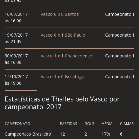
16/07/2017
Vasco
0
x
0
Santos
Campeonato Bras
às 16:00
19/07/2017
Vasco
0
x
1
São Paulo
Campeonato Bras
às 21:45
30/09/2017
Vasco
1
x
1
Chapecoense
Campeonato Bras
às 16:00
14/10/2017
Vasco
1
x
0
Botafogo
Campeonato Bras
às 19:00
Estatísticas de Thalles pelo Vasco por
campeonato:
2017
CAMPEONATO
PARTIDAS
GOLS
MÉDIA
C.AMAREL
Campeonato Brasileiro
12
2
17%
6