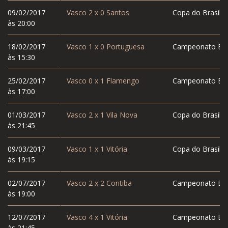
09/02/2017
Vasco
2
x
0
Santos
Copa do Brasil
às 20:00
18/02/2017
Vasco
1
x
0
Portuguesa
Campeonato Est
às 15:30
25/02/2017
Vasco
0
x
1
Flamengo
Campeonato Est
às 17:00
01/03/2017
Vasco
2
x
1
Vila Nova
Copa do Brasil
às 21:45
09/03/2017
Vasco
1
x
1
Vitória
Copa do Brasil
às 19:15
02/07/2017
Vasco
2
x
2
Coritiba
Campeonato Bras
às 19:00
12/07/2017
Vasco
4
x
1
Vitória
Campeonato Bras
às 21:45