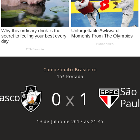
Campeonato Brasileiro
15ª Rodada
São
0
1
asco
Pau
19 de Julho de 2017 às 21:45