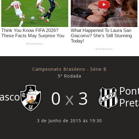
Campeonato Brasileiro - Série B
5ª Rodada
Pon
0
3
asco
Pret
3 de Junho de 2015 às 19:30