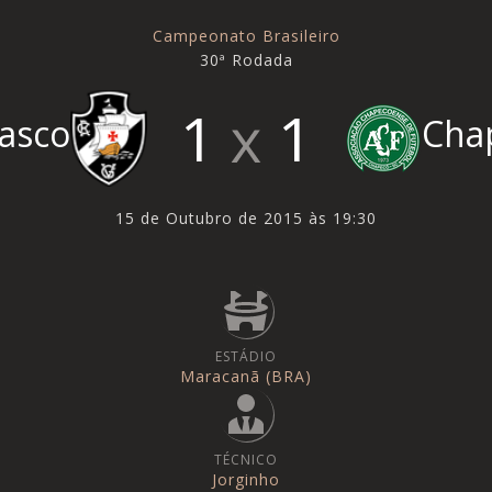
Campeonato Brasileiro
30ª Rodada
1
1
asco
Cha
15 de Outubro de 2015 às 19:30
ESTÁDIO
Maracanã (BRA)
TÉCNICO
Jorginho