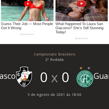
Campeonato Brasileiro
2ª Rodada
0
0
asco
Gua
5 de Agosto de 2001 às 18:00