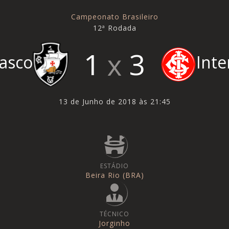
Campeonato Brasileiro
12ª Rodada
1
3
asco
Inte
13 de Junho de 2018 às 21:45
ESTÁDIO
Beira Rio (BRA)
TÉCNICO
Jorginho