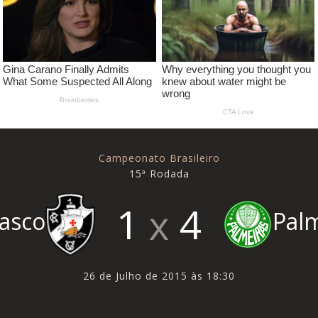
Campeonato Brasileiro
15ª Rodada
1
4
asco
Pal
26 de Julho de 2015 às 18:30