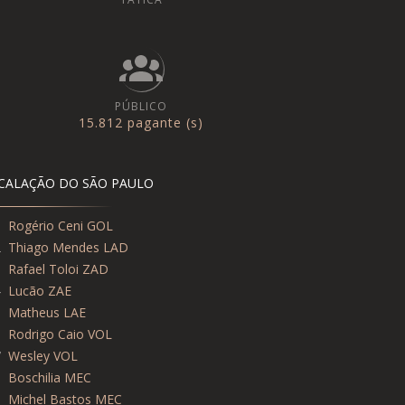
PÚBLICO
15.812 pagante (s)
CALAÇÃO DO SÃO PAULO
1
Rogério Ceni GOL
2
Thiago Mendes LAD
3
Rafael Toloi ZAD
4
Lucão ZAE
5
Matheus LAE
6
Rodrigo Caio VOL
7
Wesley VOL
8
Boschilia MEC
9
Michel Bastos MEC