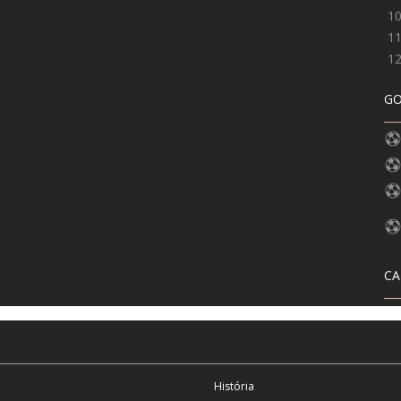
1
1
1
GO
CA
História