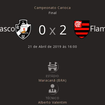
Campeonato Carioca
Final
0
2
asco
Fla
21 de Abril de 2019 às 16:00
ESTÁDIO
Maracanã (BRA)
TÉCNICO
Alberto Valentim