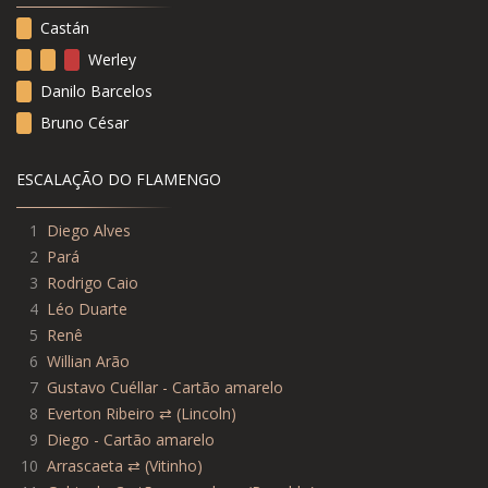
Castán
Werley
Danilo Barcelos
Bruno César
ESCALAÇÃO DO FLAMENGO
1
Diego Alves
2
Pará
3
Rodrigo Caio
4
Léo Duarte
5
Renê
6
Willian Arão
7
Gustavo Cuéllar - Cartão amarelo
8
Everton Ribeiro ⇄ (Lincoln)
9
Diego - Cartão amarelo
10
Arrascaeta ⇄ (Vitinho)