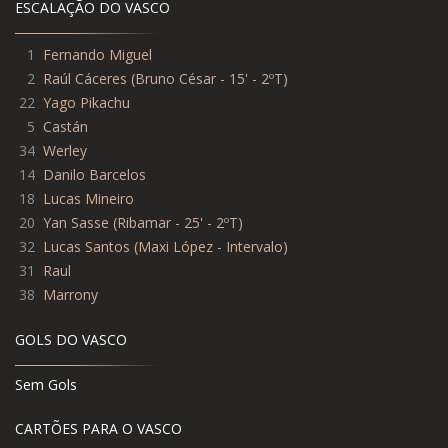
ESCALAÇÃO DO VASCO
1
Fernando Miguel
2
Raúl Cáceres
(
Bruno César - 15' - 2ºT
)
22
Yago Pikachu
5
Castán
34
Werley
14
Danilo Barcelos
18
Lucas Mineiro
20
Yan Sasse
(
Ribamar - 25' - 2ºT
)
32
Lucas Santos
(
Maxi López - Intervalo
)
31
Raul
38
Marrony
GOLS DO VASCO
Sem Gols
CARTÕES PARA O VASCO