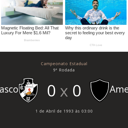
Campeonato Estadual
9ª Rodada
0
0
Ame
asco
1 de Abril de 1993 às 03:00