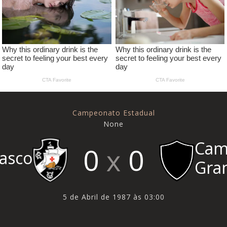
Campeonato Estadual
None
Cam
0
0
asco
Gra
5 de Abril de 1987 às 03:00