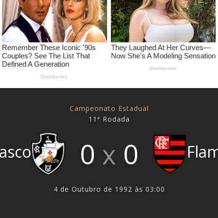
Campeonato Estadual
11ª Rodada
0
0
asco
Fla
4 de Outubro de 1992 às 03:00