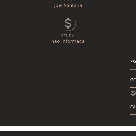
Joel Santana
RENDA
não informada
ES
GO
CA