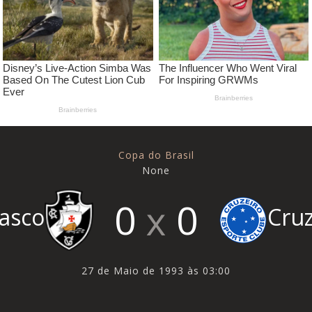
Copa do Brasil
None
0
0
asco
Cruz
27 de Maio de 1993 às 03:00