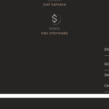
Joel Santana
RENDA
não informada
ES
GO
Se
CA