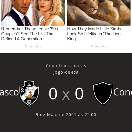
Copa Libertadores
Jogo-de-ida
0
0
Con
asco
9 de Maio de 2001 às 22:00