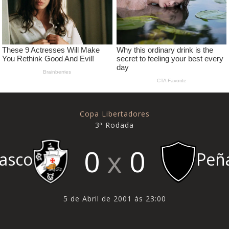
Copa Libertadores
3ª Rodada
0
0
Peñ
asco
5 de Abril de 2001 às 23:00