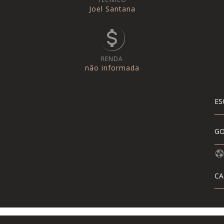
Joel Santana
RENDA
não informada
ES
GO
CA